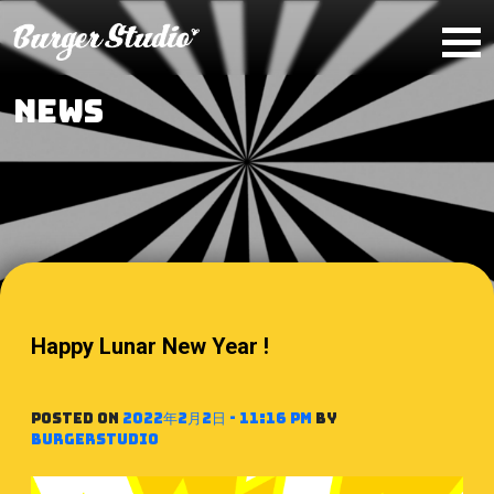
Skip to main content
NEWS
Happy Lunar New Year !
Posted on
2022年2月2日 - 11:16 PM
by
BurgerStudio